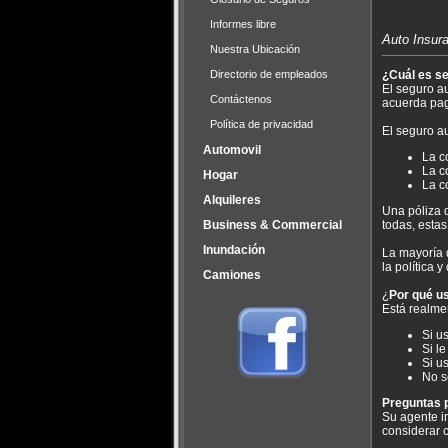
Informes libre
Auto Insur
Nuestra Ubicación
Directorio de empleados
¿Cuál es s
El seguro au
Contáctenos
acuerda pag
Política de privacidad
El seguro au
Automovil
La c
La c
Hogar
La c
Alquileres
Una póliza 
Business & Commercial
todas, estas
Inundación
La mayoría 
la política 
Camiones
¿
Por qué u
Está realme
Si u
Si l
Si u
No s
Preguntas p
Su agente i
considerar 