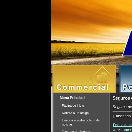
Menú Principal
Seguros 
Página de inicio
Seguros de
Refiera a un amigo
¿Buscando c
Únete a nuestro boletín de
noticias
Forma de a
Auto Cotiz
Glosario de Seguros