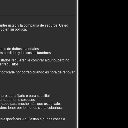
o entre usted y la compañía de seguros. Usted
o en su política.
ral o de daños materiales.
es perdidos y los costos fúnebres.
estados requieren le comprar alguno, pero no
r requisitos.
otificarle por correo cuando es hora de renovar
o, para fijarlo o para substituir.
tremadamente costosos.
mandado para mucho más que usted vale.
iere tener por lo menos cierta cobertura.
 específicas. Aquí están algunas cosas a